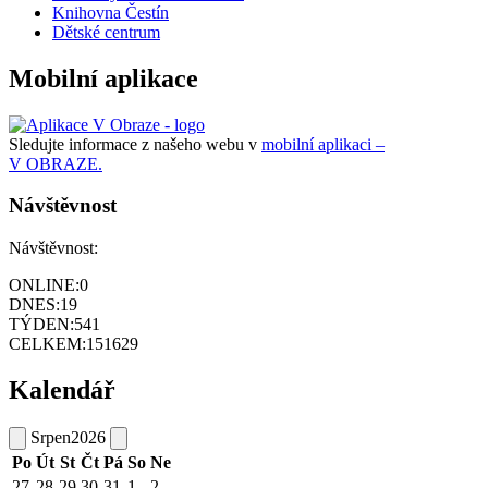
Knihovna Čestín
Dětské centrum
Mobilní aplikace
Sledujte informace z našeho webu v
mobilní aplikaci –
V OBRAZE.
Návštěvnost
Návštěvnost:
ONLINE:
0
DNES:
19
TÝDEN:
541
CELKEM:
151629
Kalendář
Srpen
2026
Po
Út
St
Čt
Pá
So
Ne
27
28
29
30
31
1
2