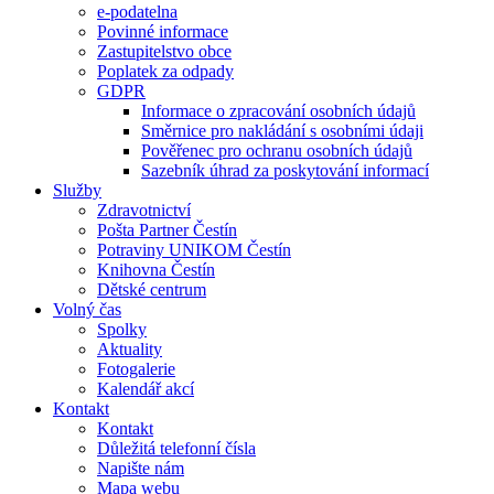
e-podatelna
Povinné informace
Zastupitelstvo obce
Poplatek za odpady
GDPR
Informace o zpracování osobních údajů
Směrnice pro nakládání s osobními údaji
Pověřenec pro ochranu osobních údajů
Sazebník úhrad za poskytování informací
Služby
Zdravotnictví
Pošta Partner Čestín
Potraviny UNIKOM Čestín
Knihovna Čestín
Dětské centrum
Volný čas
Spolky
Aktuality
Fotogalerie
Kalendář akcí
Kontakt
Kontakt
Důležitá telefonní čísla
Napište nám
Mapa webu