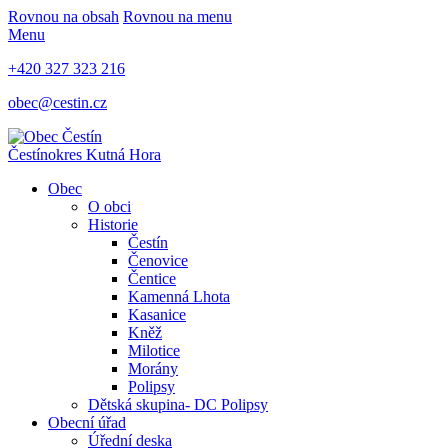
Rovnou na obsah
Rovnou na menu
Menu
+420 327 323 216
obec@cestin.cz
Čestín
okres Kutná Hora
Obec
O obci
Historie
Čestín
Čenovice
Čentice
Kamenná Lhota
Kasanice
Kněž
Milotice
Morány
Polipsy
Dětská skupina- DC Polipsy
Obecní úřad
Úřední deska