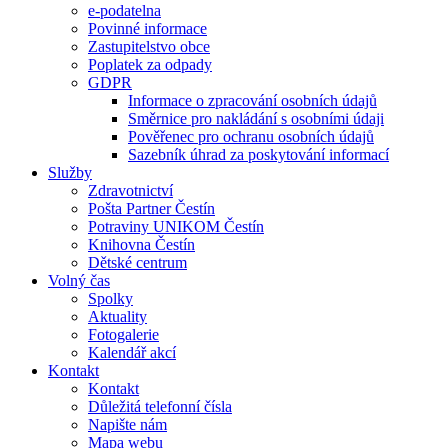
e-podatelna
Povinné informace
Zastupitelstvo obce
Poplatek za odpady
GDPR
Informace o zpracování osobních údajů
Směrnice pro nakládání s osobními údaji
Pověřenec pro ochranu osobních údajů
Sazebník úhrad za poskytování informací
Služby
Zdravotnictví
Pošta Partner Čestín
Potraviny UNIKOM Čestín
Knihovna Čestín
Dětské centrum
Volný čas
Spolky
Aktuality
Fotogalerie
Kalendář akcí
Kontakt
Kontakt
Důležitá telefonní čísla
Napište nám
Mapa webu