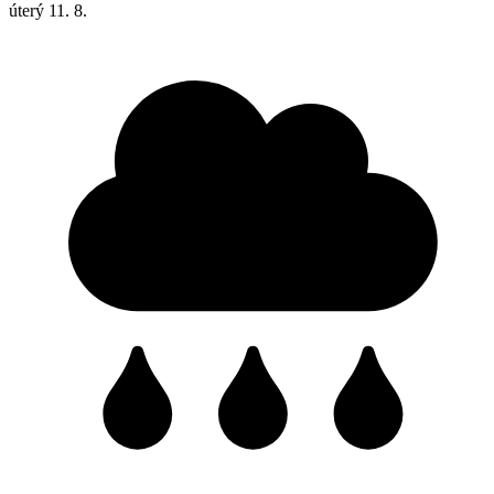
úterý
11. 8.