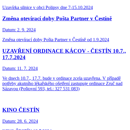
Uzavírka silnice v obci Polipsy dne 7-15.10.2024
Změna otevírací doby Pošta Partner v Čestíně
Datum:
2. 9. 2024
Změna otevírací doby Pošta Partner v Čestíně od 1.9.2024
UZAVŘENÍ ORDINACE KÁCOV - ČESTÍN 10.7.,
17.7.2024
Datum:
11. 7. 2024
Ve dnech 10.7., 17.7. bude v ordinace zcela uzavřena. V případě
potřeby akutního lékařského ošetření zastupuje ordinace Zruč nad
Sázavou (Poštovní 593, tel.: 327 531 083)
KINO ČESTÍN
Datum:
28. 6. 2024