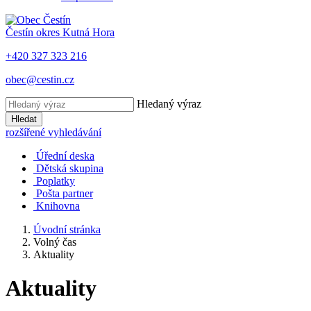
Čestín
okres Kutná Hora
+420 327 323 216
obec@cestin.cz
Hledaný výraz
Hledat
rozšířené vyhledávání
Úřední deska
Dětská skupina
Poplatky
Pošta partner
Knihovna
Úvodní stránka
Volný čas
Aktuality
Aktuality