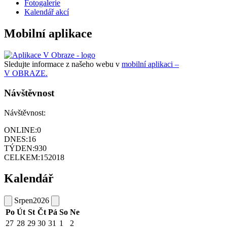
Fotogalerie
Kalendář akcí
Mobilní aplikace
Sledujte informace z našeho webu v
mobilní aplikaci –
V OBRAZE.
Návštěvnost
Návštěvnost:
ONLINE:
0
DNES:
16
TÝDEN:
930
CELKEM:
152018
Kalendář
Srpen
2026
Po
Út
St
Čt
Pá
So
Ne
27
28
29
30
31
1
2