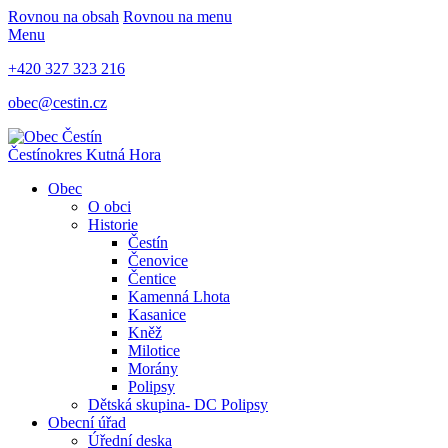
Rovnou na obsah
Rovnou na menu
Menu
+420 327 323 216
obec@cestin.cz
Čestín
okres Kutná Hora
Obec
O obci
Historie
Čestín
Čenovice
Čentice
Kamenná Lhota
Kasanice
Kněž
Milotice
Morány
Polipsy
Dětská skupina- DC Polipsy
Obecní úřad
Úřední deska