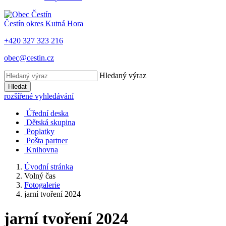
Čestín
okres Kutná Hora
+420 327 323 216
obec@cestin.cz
Hledaný výraz
Hledat
rozšířené vyhledávání
Úřední deska
Dětská skupina
Poplatky
Pošta partner
Knihovna
Úvodní stránka
Volný čas
Fotogalerie
jarní tvoření 2024
jarní tvoření 2024