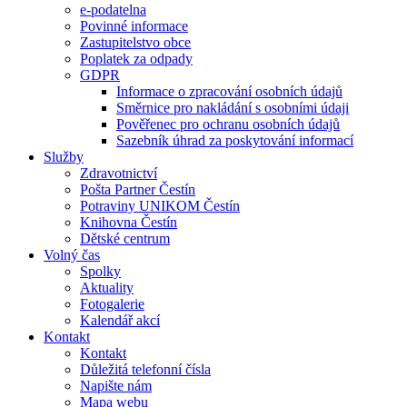
e-podatelna
Povinné informace
Zastupitelstvo obce
Poplatek za odpady
GDPR
Informace o zpracování osobních údajů
Směrnice pro nakládání s osobními údaji
Pověřenec pro ochranu osobních údajů
Sazebník úhrad za poskytování informací
Služby
Zdravotnictví
Pošta Partner Čestín
Potraviny UNIKOM Čestín
Knihovna Čestín
Dětské centrum
Volný čas
Spolky
Aktuality
Fotogalerie
Kalendář akcí
Kontakt
Kontakt
Důležitá telefonní čísla
Napište nám
Mapa webu